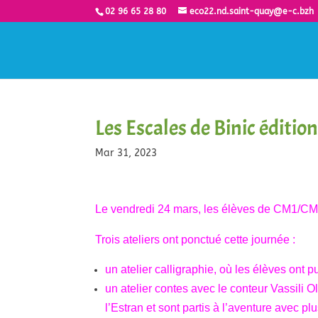
02 96 65 28 80
eco22.nd.saint-quay@e-c.bzh
Les Escales de Binic éditio
Mar 31, 2023
Le vendredi 24 mars, les élèves de CM1/CM2
Trois ateliers ont ponctué cette journée :
un atelier calligraphie, où les élèves ont 
un atelier contes avec le conteur Vassili O
l’Estran et sont partis à l’aventure avec plu