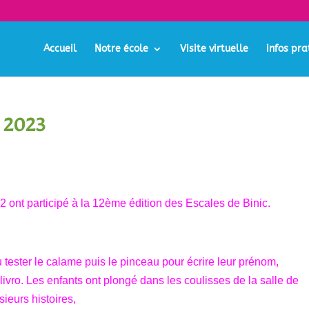
Accueil
Notre école
Visite virtuelle
infos pra
n 2023
 ont participé à la 12ème édition des Escales de Binic.
pu tester le calame puis le pinceau pour écrire leur prénom,
llivro. Les enfants ont plongé dans les coulisses de la salle de
sieurs histoires,