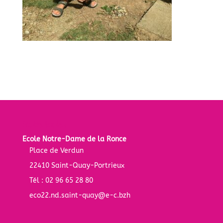
Notre école :
Ecole Notre-Dame de la Ronce
Place de Verdun
22410 Saint-Quay-Portrieux
Tél : 02 96 65 28 80
eco22.nd.saint-quay@e-c.bzh