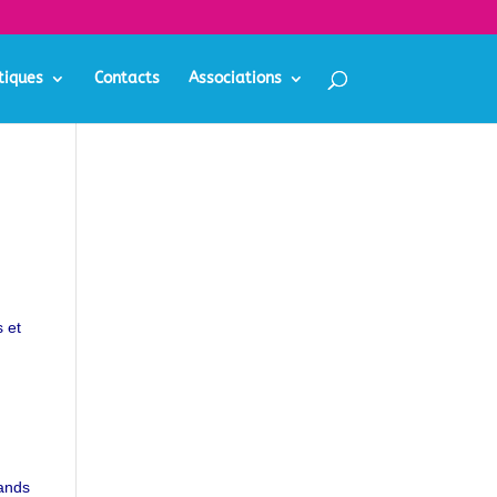
tiques
Contacts
Associations
s et
rands