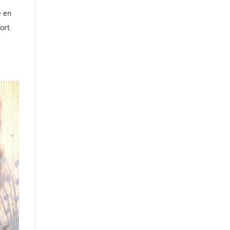
e en
ort